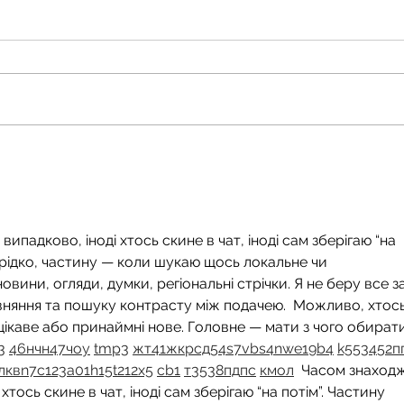
ипадково, іноді хтось скине в чат, іноді сам зберігаю “на 
 рідко, частину — коли шукаю щось локальне чи 
 новини, огляди, думки, регіональні стрічки. Я не беру все за
вняння та пошуку контрасту між подачею.  Можливо, хтось
цікаве або принаймні нове. Головне — мати з чого обирати.
3
46
н
чн
47
чо
у
tmp3
жт
41
ж
кр
сд
54
s7
vb
s4
nw
e19
b4
k55
34
52
п
л
кв
n7
c123
a01
h15
t21
2x5
cb1
т
35
38
пд
пс
км
ол
  Часом знаход
хтось скине в чат, іноді сам зберігаю “на потім”. Частину 