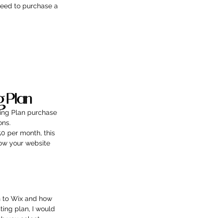
need to purchase a 
g Plan
ting Plan purchase 
ons.
0 per month, this 
row your website 
on to Wix and how 
ting plan, I would 