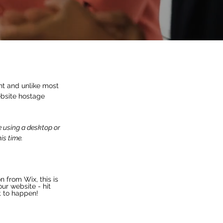
 Hosting
t and unlike most 
bsite hostage 
e using a desktop or 
is time.
on from Wix, this is 
our website - hit 
t to happen!