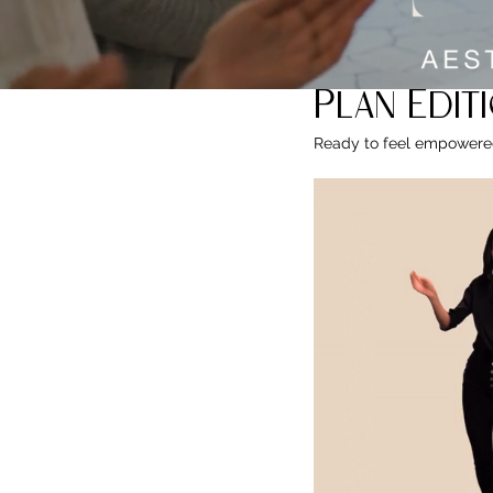
How To Go
Plan Edit
Ready to feel empowered?