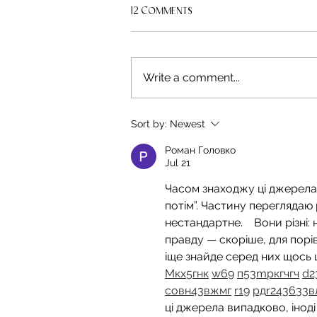
12 Comments
Write a comment...
Sort by:
Newest
Роман Головко
Jul 21
Часом знаходжу ці джерела в
потім”. Частину переглядаю
нестандартне.    Вони різні:
правду — скоріше, для порі
іще знайде серед них щось 
М
к
х
5
г
нк
w69
п
53
mp
кг
чг
ч
d2
с
о
вн
43
вж
мг
r19
рд
r24
36
33
в
ці джерела випадково, іноді 