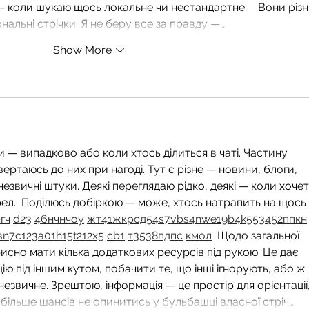
 коли шукаю щось локальне чи нестандартне.    Вони різні
ональні стрічки. Я не беру все за правду —…
Show More
 — випадково або коли хтось ділиться в чаті. Частину 
вертаюсь до них при нагоді. Тут є різне — новини, блоги, 
незвичні штуки. Деякі переглядаю рідко, деякі — коли хочет
ел.  Поділюсь добіркою — може, хтось натрапить на щось 
г
ч
d23
46
н
чн
чо
у
жт
41
ж
кр
сд
54
s7
vb
s4
nw
e19
b4
k55
34
52
пп
кн
в
n7
c123
a01
h15
t21
2x5
cb1
т
35
38
пд
пс
км
ол
  Щодо загальної 
рисно мати кілька додаткових ресурсів під рукою. Це дає 
ю під іншим кутом, побачити те, що інші ігнорують, або ж 
звичне. Зрештою, інформація — це простір для орієнтації, 
ільше шансів не опинитись у бульбашці власної стріч…