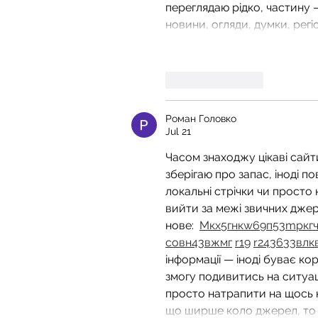
переглядаю рідко, частину —
новини, огляди, думки, регі
Like
Reply
Роман Головко
Jul 21
Часом знаходжу цікаві сайти
зберігаю про запас, іноді по
локальні стрічки чи просто 
вийти за межі звичних джер
нове:  
М
к
х
5
г
нк
w69
п
53
mp
кг
ч
с
о
вн
43
вж
мг
r19
r24
36
33
вл
к
інформації — іноді буває ко
змогу подивитись на ситуаці
просто натрапити на щось не
що ширше коло джерел, то б