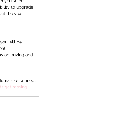
h you select 
bility to upgrade 
ut the year.
you will be 
en!
s on buying and 
domain or connect 
ets get moving!