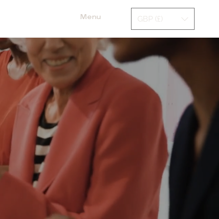
Menu
GBP (£)